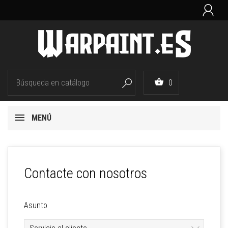


0

MENÚ
Contacte con nosotros
Asunto