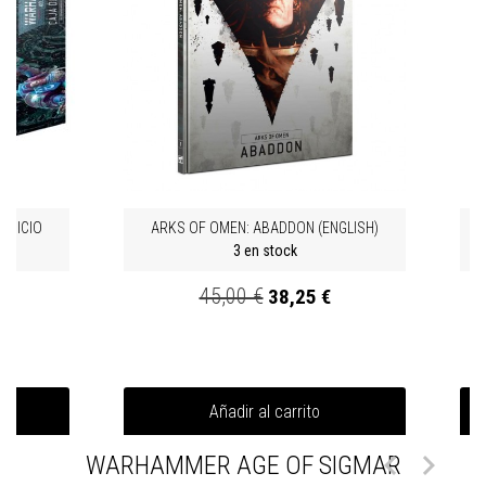
INICIO
ARKS OF OMEN: ABADDON (ENGLISH)
3 en stock
45,00 €
38,25 €
Añadir al carrito


WARHAMMER AGE OF SIGMAR
-15%
-15%