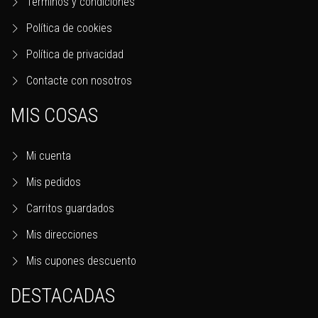
Términos y condiciones
Política de cookies
Política de privacidad
CONTRAST: GUILLIMAN FLESH (18ML)
Contacte con nosotros
1 en stock
MIS COSAS
6,30 €
5,36 €
Mi cuenta
Mis pedidos
Añadir al carrito
Carritos guardados
Mis direcciones
Mis cupones descuento
DESTACADAS