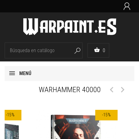


0

MENÚ


WARHAMMER 40000
-15%
-15%