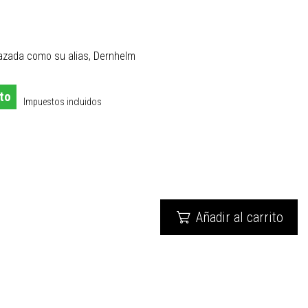
azada como su alias, Dernhelm
to
Impuestos incluidos
Añadir al carrito
