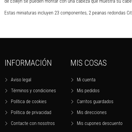
de Éowyn se pueden montar con una cabeza que muestra su cabell
Estas miniaturas incluyen 23 componentes, 2 peanas redondas Ci
INFORMACIÓN
MIS COSAS
Aviso legal
Mi cuenta
Términos y condiciones
Mis pedidos
Política de cookies
Carritos guardados
Política de privacidad
Mis direcciones
Contacte con nosotros
Mis cupones descuento