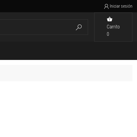
Iniciar sesión


Carrito

0