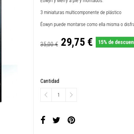
Éowyn y Merry a pie y montados.
3 miniaturas multicomponente de plástico
Éowyn puede montarse como ella misma o disfr
29,75 €
15% de descuen
35,00 €
Cantidad