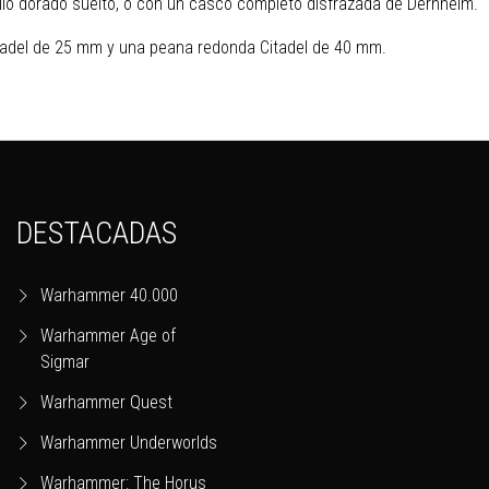
o dorado suelto, o con un casco completo disfrazada de Dernhelm.
tadel de 25 mm y una peana redonda Citadel de 40 mm.
DESTACADAS
Warhammer 40.000
Warhammer Age of
Sigmar
Warhammer Quest
Warhammer Underworlds
Warhammer: The Horus