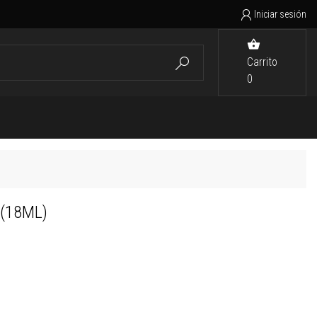
Iniciar sesión


Carrito

0
(18ML)