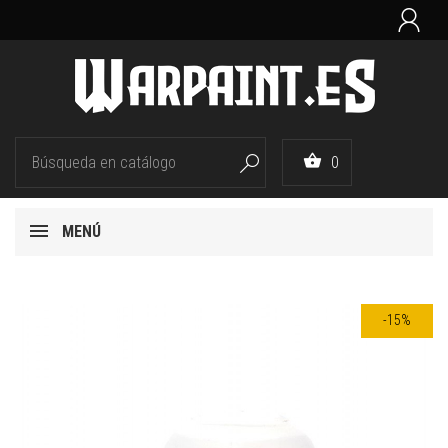


0

MENÚ
-15%