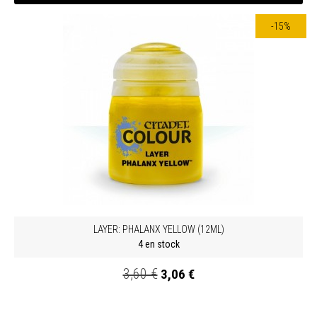
-15%
LAYER: PHALANX YELLOW (12ML)
4 en stock
3,60 €
3,06 €