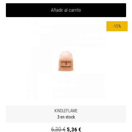
Añadir al carrito
-15%
KINDLEFLAME
3 en stock
6,30 €
5,36 €