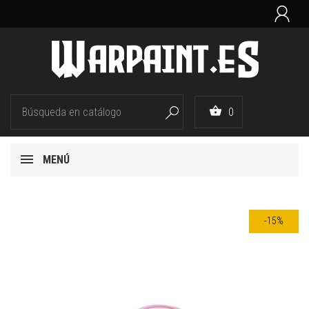


0

MENÚ
-15%