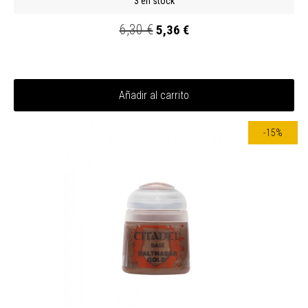
3 en stock
6,30 €
5,36 €
Añadir al carrito
-15%