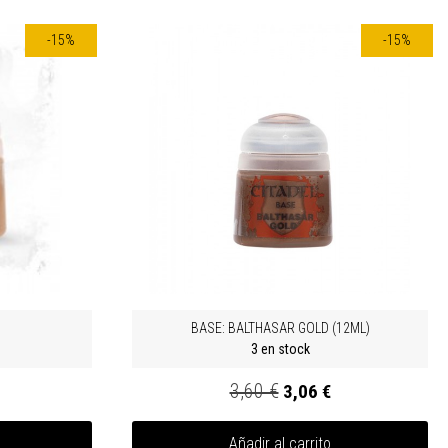
-15%
-15%
BASE: BALTHASAR GOLD (12ML)
3 en stock
3,60 €
3,06 €
Añadir al carrito