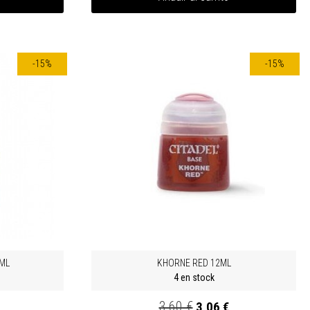
-15%
-15%
ML
KHORNE RED 12ML
4 en stock
3,60 €
3,06 €