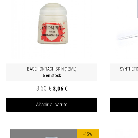
BASE: IONRACH SKIN (12ML)
SYNTHETIC
6 en stock
3,60 €
3,06 €
Añadir al carrito
-15%