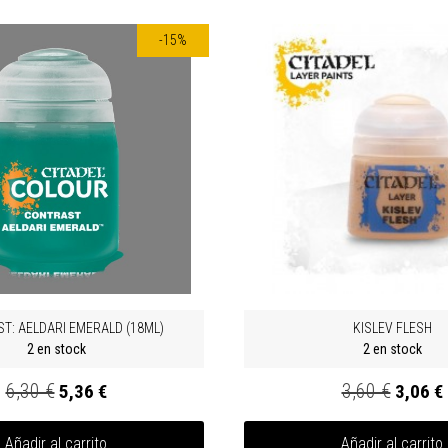
-15%
T: AELDARI EMERALD (18ML)
KISLEV FLESH
2 en stock
2 en stock
6,30 €
3,60 €
5,36 €
3,06 €
Añadir al carrito
Añadir al carrito