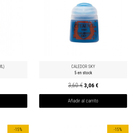
ML)
CALEDOR SKY
5 en stock
3,60 €
3,06 €
Añadir al carrito
-15%
-15%