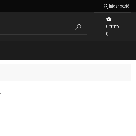
Iniciar sesión


Carrito

0
R