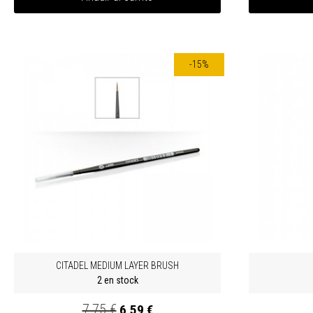
-15%
CITADEL MEDIUM LAYER BRUSH
2 en stock
7,75 €
6,59 €