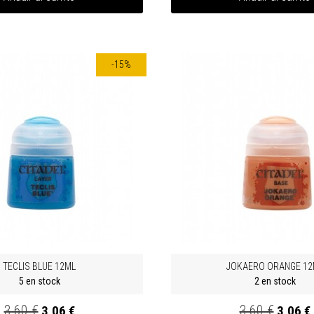
-15%
TECLIS BLUE 12ML
JOKAERO ORANGE 12
5 en stock
2 en stock
3,60 €
3,60 €
3,06 €
3,06 €