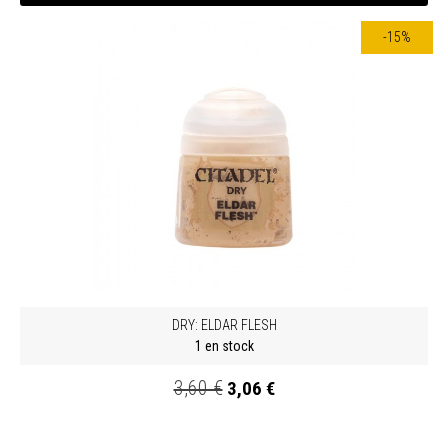
-15%
DRY: ELDAR FLESH
1 en stock
3,60 €
3,06 €