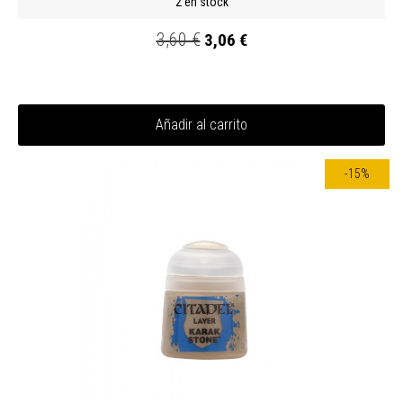
2 en stock
3,60 €
3,06 €
Añadir al carrito
-15%