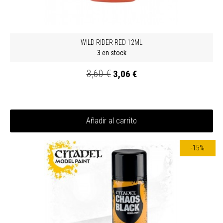
WILD RIDER RED 12ML
3 en stock
3,60 €
3,06 €
Añadir al carrito
-15%