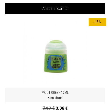
Añadir al carrito
-15%
MOOT GREEN 12ML
4 en stock
3,60 €
3,06 €