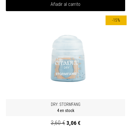
Añadir al carrito
-15%
DRY: STORMFANG
4 en stock
3,60 €
3,06 €