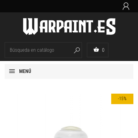


0

MENÚ
-15%