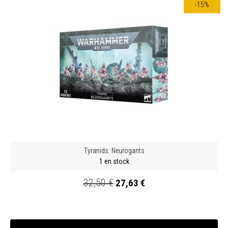
-15%
Tyranids: Neurogants
1 en stock
32,50 €
27,63 €