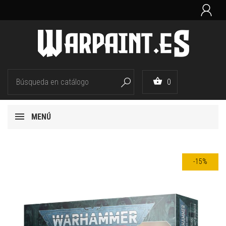


0

MENÚ
-15%