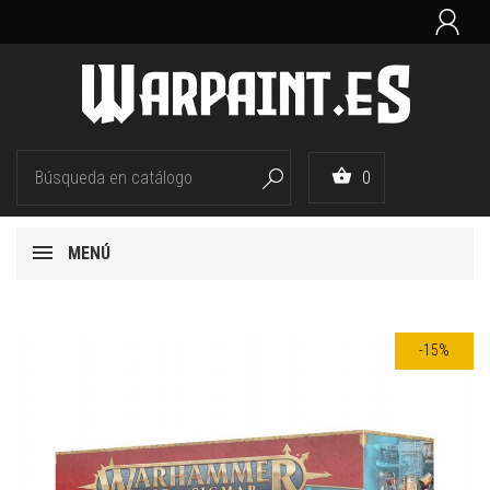


0

MENÚ
-15%