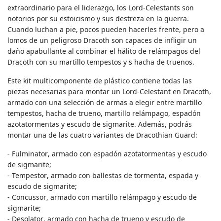
extraordinario para el liderazgo, los Lord-Celestants son
notorios por su estoicismo y sus destreza en la guerra.
Cuando luchan a pie, pocos pueden hacerles frente, pero a
lomos de un peligroso Dracoth son capaces de infligir un
daño apabullante al combinar el hálito de relámpagos del
Dracoth con su martillo tempestos y s hacha de truenos.
Este kit multicomponente de plástico contiene todas las
piezas necesarias para montar un Lord-Celestant en Dracoth,
armado con una selección de armas a elegir entre martillo
tempestos, hacha de trueno, martillo relámpago, espadón
azotatormentas y escudo de sigmarite. Además, podrás
montar una de las cuatro variantes de Dracothian Guard:
- Fulminator
, armado con espadón azotatormentas y escudo
de sigmarite;
- Tempestor
, armado con ballestas de tormenta, espada y
escudo de sigmarite;
- Concussor
, armado con martillo relámpago y escudo de
sigmarite;
- Desolator
, armado con hacha de trueno y escudo de