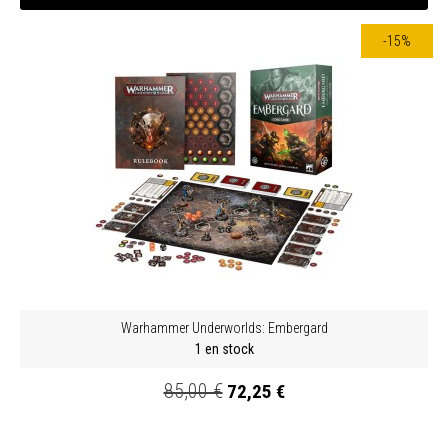
-15%
Warhammer Underworlds: Embergard
1 en stock
85,00 €
72,25 €