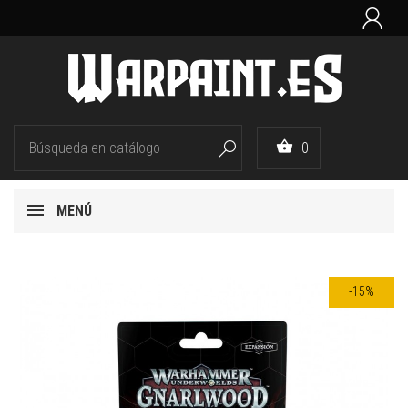


0

MENÚ
-15%