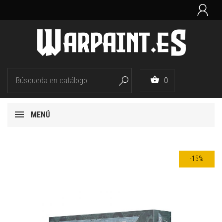


0

MENÚ
-15%