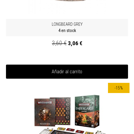
LONGBEARD GREY
4 en stock
3,60 €
3,06 €
Añadir al carrito
-15%