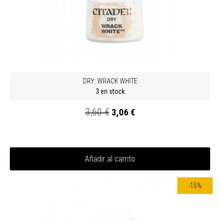
DRY: WRACK WHITE
3 en stock
3,60 €
3,06 €
Añadir al carrito
-15%