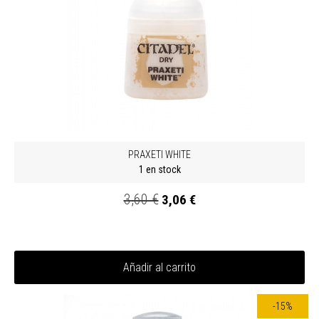
PRAXETI WHITE
1 en stock
3,60 €
3,06 €
Añadir al carrito
-15%