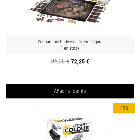
Warhammer Underworlds: Embergard
1 en stock
85,00 €
72,25 €
Añadir al carrito
-15%