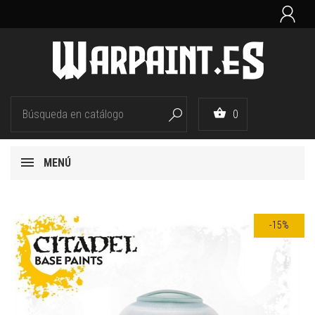


0

MENÚ
-15%