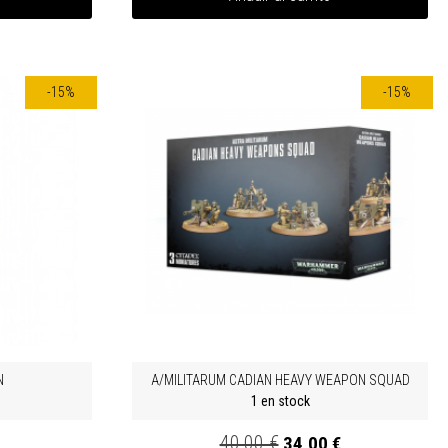
-15%
-15%
N
A/MILITARUM CADIAN HEAVY WEAPON SQUAD
1 en stock
40,00 €
34,00 €