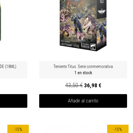
E (18ML)
Teniente Titus. Serie conmemorativa
1 en stock
43,50 €
36,98 €
Añadir al carrito
-15%
-15%