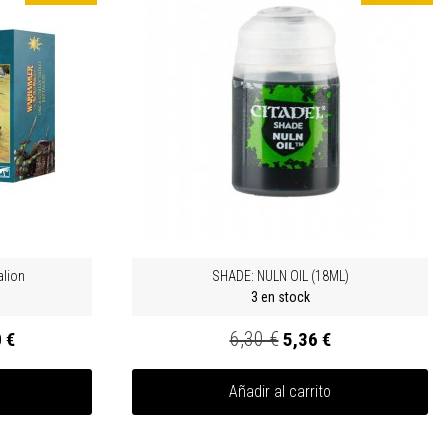
alion
SHADE: NULN OIL (18ML)
3 en stock
6,30 €
 €
5,36 €
Añadir al carrito