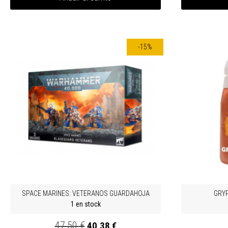
-15%
SPACE MARINES: VETERANOS GUARDAHOJA
GRY
1 en stock
47,50 €
40,38 €