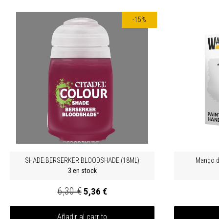
-15%
SHADE:BERSERKER BLOODSHADE (18ML)
Mango d
3 en stock
6,30 €
5,36 €
Añadir al carrito