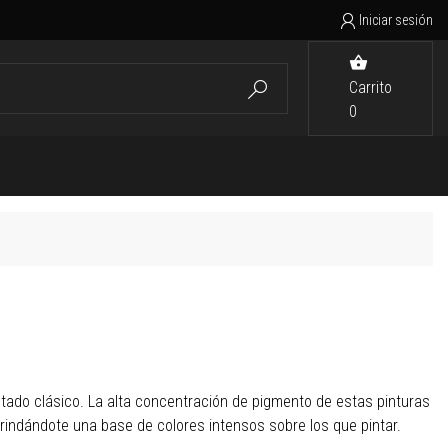
Iniciar sesión


Carrito

0
tado clásico. La alta concentración de pigmento de estas pinturas
brindándote una base de colores intensos sobre los que pintar.