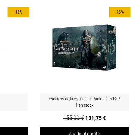
-15%
-15%
Esclavos de la oscuridad: Pactoscuro ESP
1 en stock
155,00 €
131,75 €
Añadir al carrito