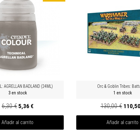
L: AGRELLAN BADLAND (24ML)
Orc & Goblin Tribes: Batt
3 en stock
1 en stock
6,30 €
130,00 €
5,36 €
110,50
Añadir al carrito
Añadir al carrito