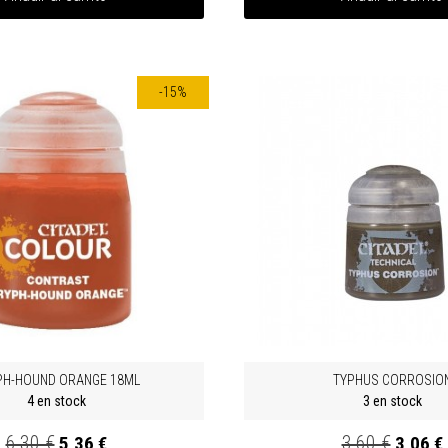
-15%
PH-HOUND ORANGE 18ML
TYPHUS CORROSIO
4 en stock
3 en stock
6,30 €
3,60 €
5,36 €
3,06 €