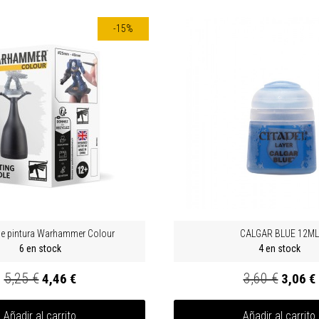
-15%
e pintura Warhammer Colour
CALGAR BLUE 12ML
6 en stock
4 en stock
5,25 €
3,60 €
4,46 €
3,06 €
Añadir al carrito
Añadir al carrito