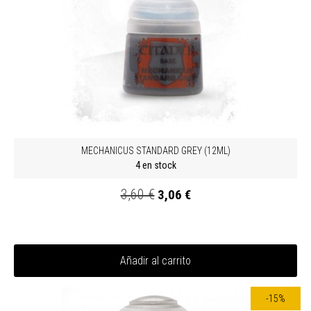
MECHANICUS STANDARD GREY (12ML)
4 en stock
3,60 €
3,06 €
Añadir al carrito
-15%