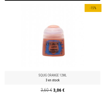
-15%
SQUIG ORANGE 12ML
3 en stock
3,60 €
3,06 €