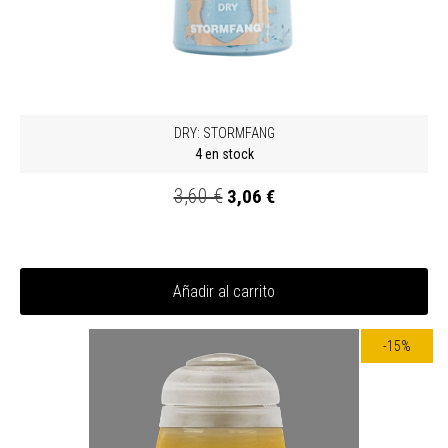
DRY: STORMFANG
4 en stock
3,60 €
3,06 €
Añadir al carrito
-15%