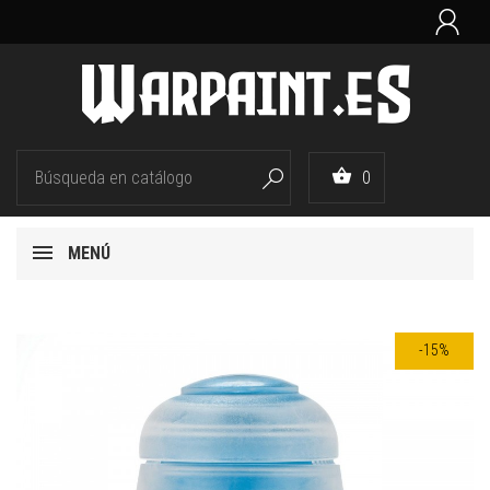


0

MENÚ
-15%