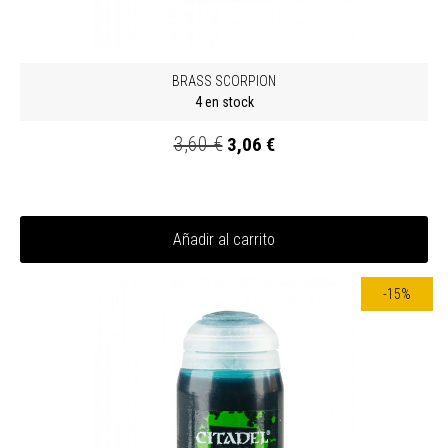
BRASS SCORPION
4 en stock
3,60 €
3,06 €
Añadir al carrito
-15%