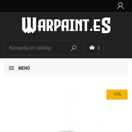


0

MENÚ
-15%