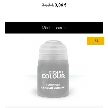
3,60 €
3,06 €
Añadir al carrito
-15%