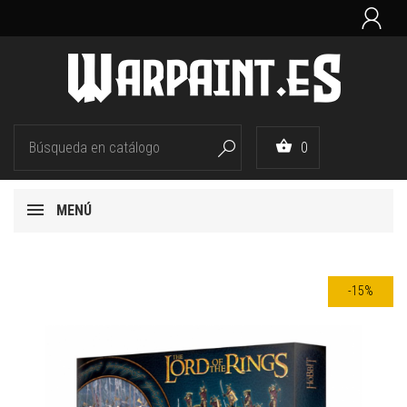


0

MENÚ
-15%