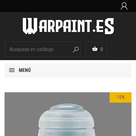


0

MENÚ
-15%