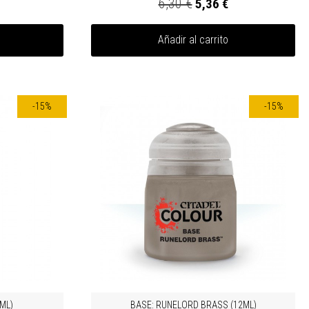
6,30 €
5,36 €
Añadir al carrito
-15%
-15%
ML)
BASE: RUNELORD BRASS (12ML)