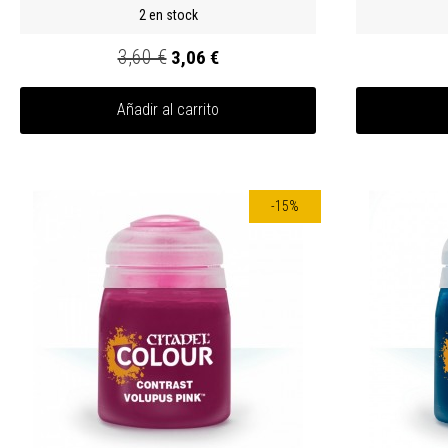
2 en stock
3,60 €
3,06 €
Añadir al carrito
-15%