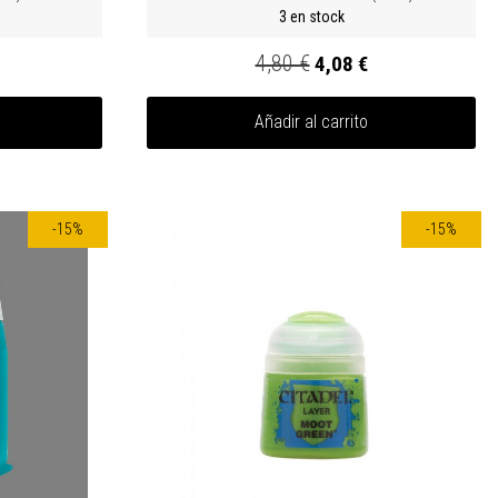
3 en stock
4,80 €
4,08 €
Añadir al carrito
-15%
-15%