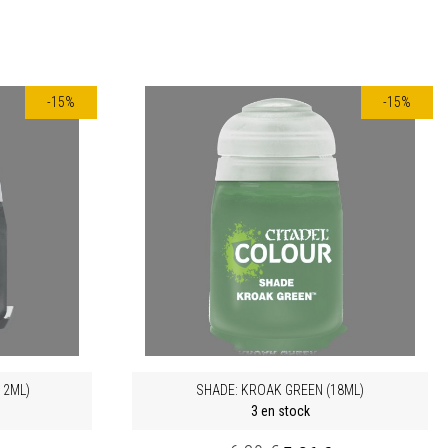
-15%
-15%
12ML)
SHADE: KROAK GREEN (18ML)
3 en stock