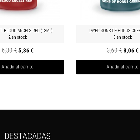
: BLOOD ANGELS RED (18ML)
LAYER:SONS OF HORUS GREE
2 en stock
3 en stock
6,30 €
3,60 €
5,36 €
3,06 €
Añadir al carrito
Añadir al carrito
DESTACADAS