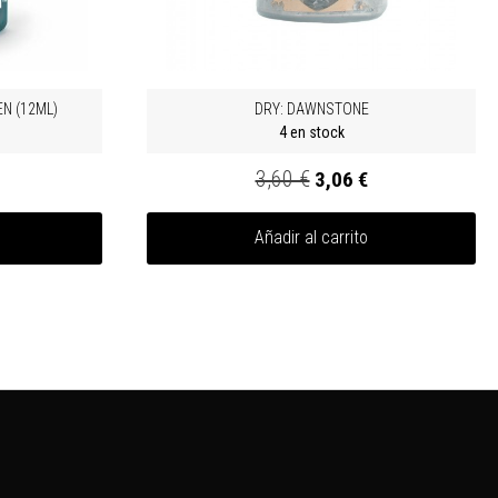
N (12ML)
DRY: DAWNSTONE
4 en stock
3,60 €
3,06 €
Añadir al carrito