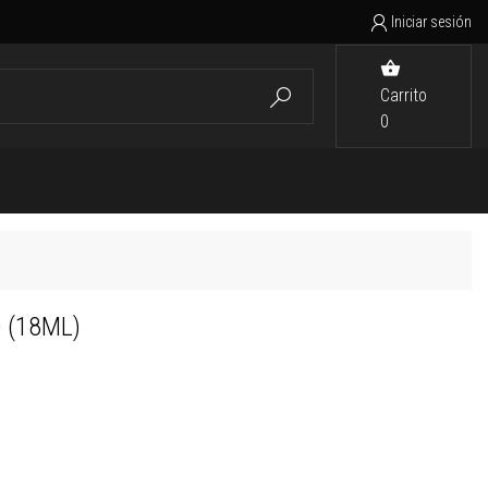
Iniciar sesión


Carrito

0
 (18ML)