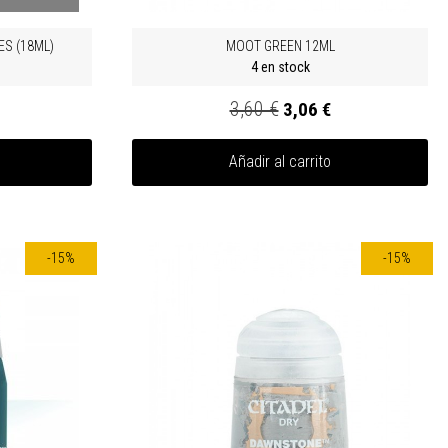
S (18ML)
MOOT GREEN 12ML
4 en stock
3,60 €
3,06 €
Añadir al carrito
-15%
-15%