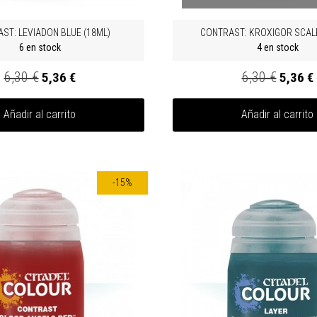
ST: LEVIADON BLUE (18ML)
CONTRAST: KROXIGOR SCALE
6 en stock
4 en stock
6,30 €
6,30 €
5,36 €
5,36 €
Añadir al carrito
Añadir al carrito
-15%