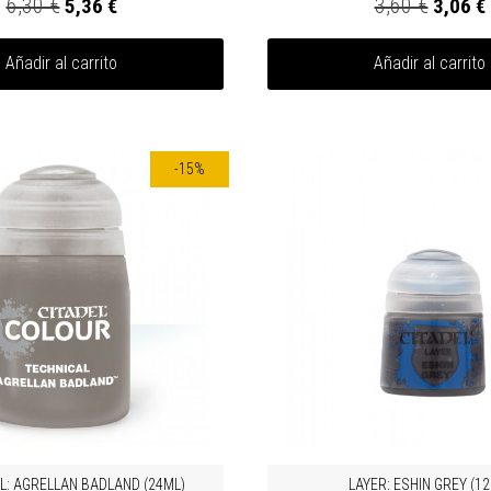
6,30 €
3,60 €
5,36 €
3,06 €
Añadir al carrito
Añadir al carrito
-15%
L: AGRELLAN BADLAND (24ML)
LAYER: ESHIN GREY (12