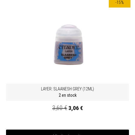
-15%
LAYER: SLAANESH GREY (12ML)
2 en stock
3,60 €
3,06 €