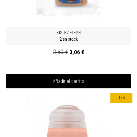
KISLEV FLESH
2 en stock
3,60 €
3,06 €
Añadir al carrito
-15%