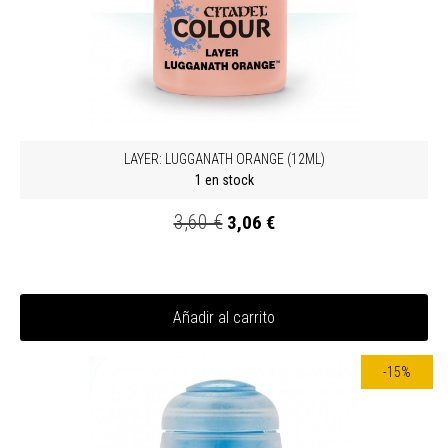
LAYER: LUGGANATH ORANGE (12ML)
1 en stock
3,60 €
3,06 €
Añadir al carrito
-15%