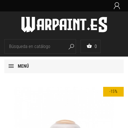


0

MENÚ
-15%