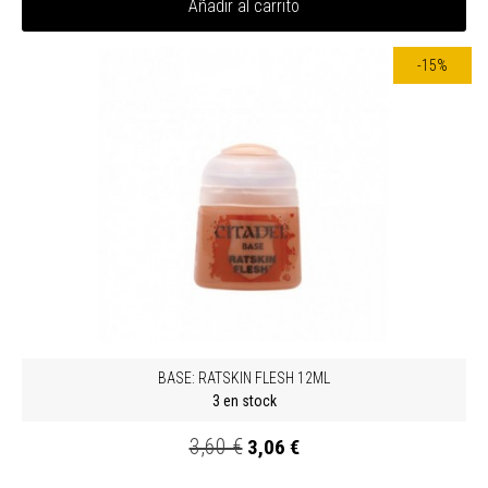
Añadir al carrito
-15%
BASE: RATSKIN FLESH 12ML
3 en stock
3,60 €
3,06 €