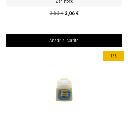
2 en stock
3,60 €
3,06 €
Añadir al carrito
-15%