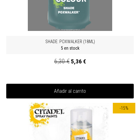
SHADE: POXWALKER (18ML)
5 en stock
6,30 €
5,36 €
Añadir al carrito
-15%