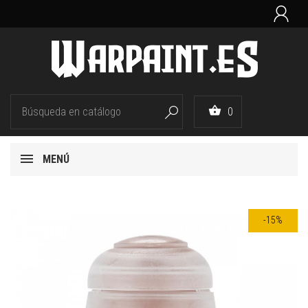


0

MENÚ
-15%