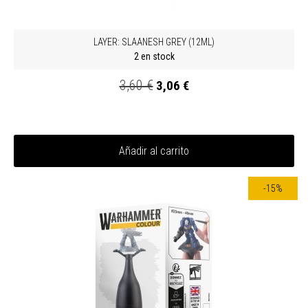
LAYER: SLAANESH GREY (12ML)
2 en stock
3,60 €
3,06 €
Añadir al carrito
-15%