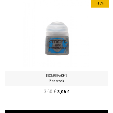
-15%
IRONBREAKER
2 en stock
3,60 €
3,06 €