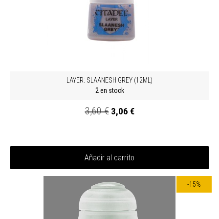
LAYER: SLAANESH GREY (12ML)
2 en stock
3,60 €
3,06 €
Añadir al carrito
-15%