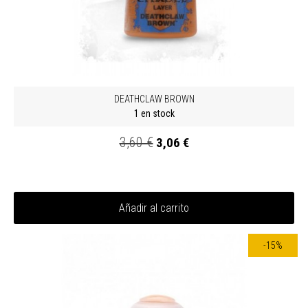
DEATHCLAW BROWN
1 en stock
3,60 €
3,06 €
Añadir al carrito
-15%