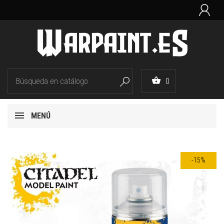


0

MENÚ
-15%