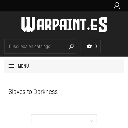


0

MENÚ
Slaves to Darkness
