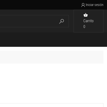
Iniciar sesión


Carrito

0