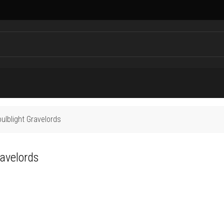
ulblight Gravelords
ravelords