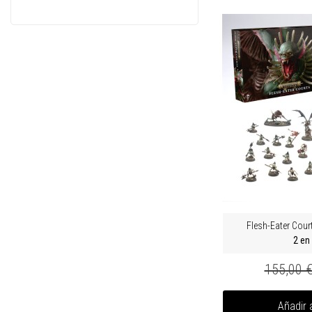
Flesh-Eater Cour
2 en
155,00 
Añadir a