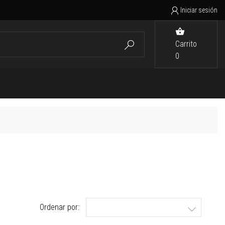
Iniciar sesión


Carrito

0
Ordenar por:
