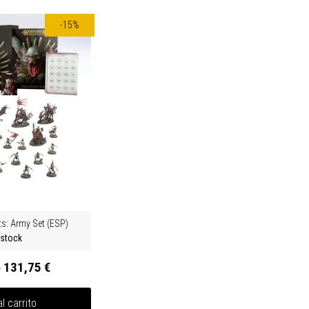
-15%
ts: Army Set (ESP)
 stock
€
131,75 €
l carrito