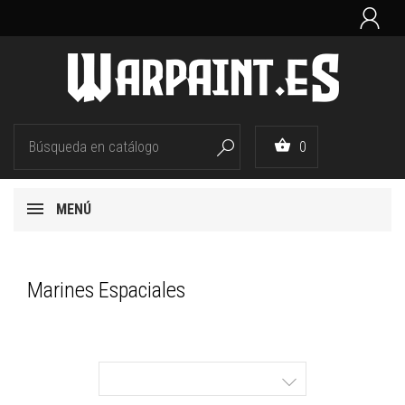


0

MENÚ
Marines Espaciales
