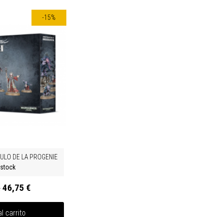
-15%
BULO DE LA PROGENIE
 stock
€
46,75 €
l carrito