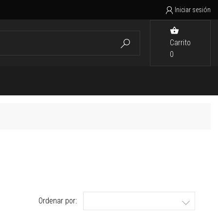
Iniciar sesión


Carrito

0
Ordenar por:
