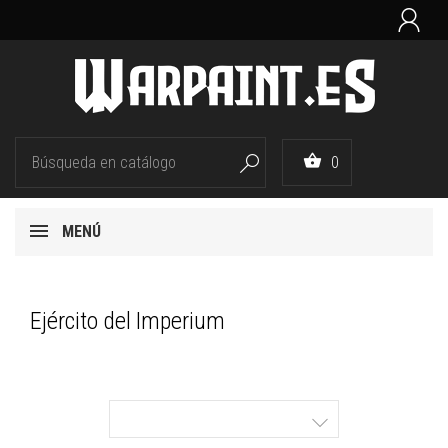


0

MENÚ
Ejército del Imperium
