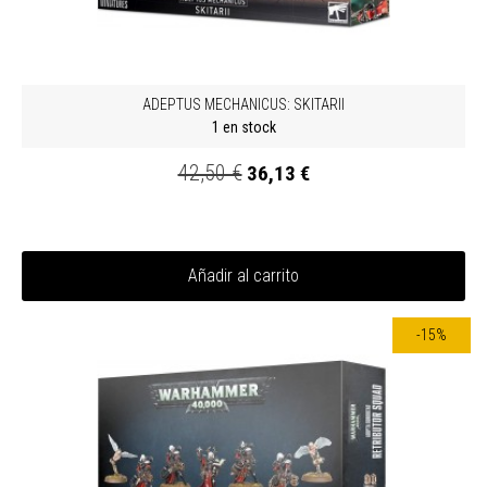
ADEPTUS MECHANICUS: SKITARII
1 en stock
42,50 €
36,13 €
Añadir al carrito
-15%